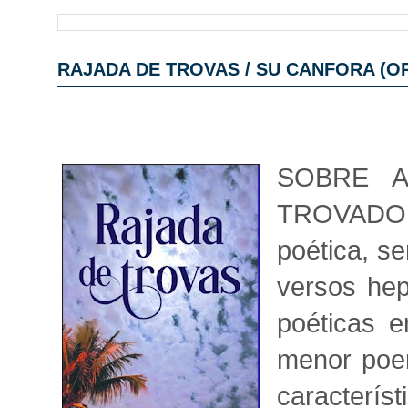
RAJADA DE TROVAS / SU CANFORA (OR
SOBRE A
TROVADOR
poética, s
versos hep
poéticas 
menor poe
caracterís