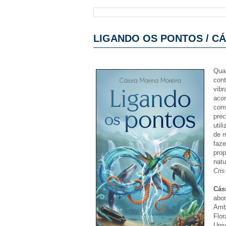
LIGANDO OS PONTOS / C
Qua
cont
vibr
acom
comp
prec
util
de m
faz
pro
natu
Cri
Cás
abor
Amb
Flor
Uni