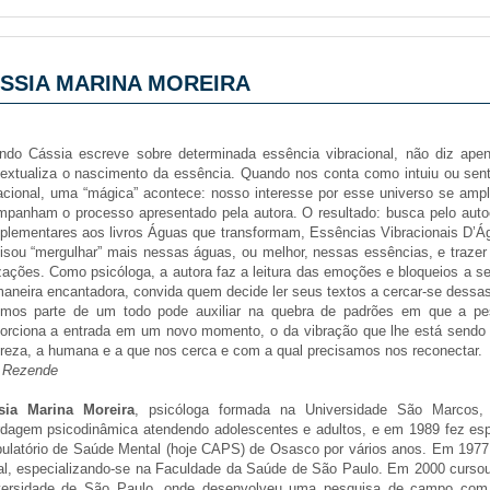
ÁSSIA MARINA MOREIRA
ndo Cássia escreve sobre determinada essência vibracional, não diz ape
extualiza o nascimento da essência. Quando nos conta como intuiu ou senti
acional, uma “mágica” acontece: nosso interesse por esse universo se ampl
panham o processo apresentado pela autora. O resultado: busca pelo auto
lementares aos livros Águas que transformam, Essências Vibracionais D’Á
isou “mergulhar” mais nessas águas, ou melhor, nessas essências, e trazer
izações. Como psicóloga, a autora faz a leitura das emoções e bloqueios a 
aneira encantadora, convida quem decide ler seus textos a cercar-se dessas
emos parte de um todo pode auxiliar na quebra de padrões em que a pe
porciona a entrada em um novo momento, o da vibração que lhe está sendo
reza, a humana e a que nos cerca e com a qual precisamos nos reconectar.
s Rezende
sia Marina Moreira
, psicóloga formada na Universidade São Marcos, e
dagem psicodinâmica atendendo adolescentes e adultos, e em 1989 fez esp
ulatório de Saúde Mental (hoje CAPS) de Osasco por vários anos. Em 1977
al, especializando-se na Faculdade da Saúde de São Paulo. Em 2000 curso
versidade de São Paulo, onde desenvolveu uma pesquisa de campo com 