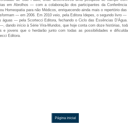
eias em Abrolhos — com a colaboração dos participantes da Conferência 
ou Homeopatia para não Médicos, enriquecendo ainda mais o repertório das 
nsformam — em 2006. Em 2010 veio, pela Editora Idepes, o segundo livro —
s águas — pela Scortecci Editora, fechando o Ciclo das Essências D’Água.
s —, dando início à Série Vira-Mundos, que hoje conta com doze histórias, t
as e jovens que o herdarão junto com todas as possibilidades e dificul
ecci Editora.
Página inicial