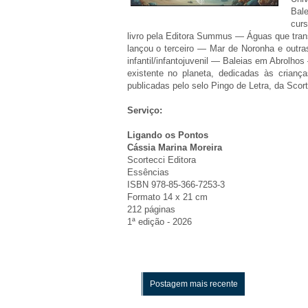
Bal
curs
livro pela Editora Summus — Águas que tra
lançou o terceiro — Mar de Noronha e outra
infantil/infantojuvenil — Baleias em Abrolho
existente no planeta, dedicadas às crianç
publicadas pelo selo Pingo de Letra, da Scort
Serviço:
Ligando os Pontos
Cássia Marina Moreira
Scortecci Editora
Essências
ISBN 978-85-366-7253-3
Formato 14 x 21 cm
212 páginas
1ª edição - 2026
Postagem mais recente