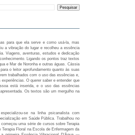
nas para que ela serve e como usá-la, mas
u a vibração do lugar e recolheu a essência
ia. Viagens, aventuras, estudos e dedicação
conhecimento. Ligando os pontos traz textos
gua e Mar de Noronha e outras águas. Cássia
 para o leitor aprofundamento quanto às suas
serem trabalhados com o uso das essências e,
 experiências. O querer saber e entender que
ssoa está inserida, e o uso das essências
 apresentada. Os textos são um mergulho na
specializou-se na linha psicanalista com
ecialização em Saúde Pública. Trabalhou no
 começou uma série de cursos sobre Terapia
u Terapia Floral na Escola de Enfermagem da
a primeira Essência Vibracional D’Água —