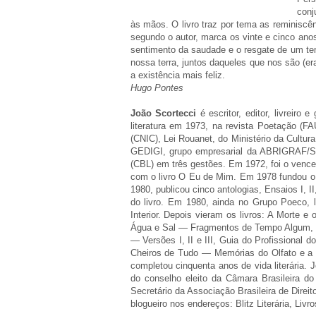
conj
às mãos. O livro traz por tema as reminiscên
segundo o autor, marca os vinte e cinco anos
sentimento da saudade e o resgate de um tem
nossa terra, juntos daqueles que nos são (e
a existência mais feliz.
Hugo Pontes
João Scortecci
é escritor, editor, livreir
literatura em 1973, na revista Poetação (
(CNIC), Lei Rouanet, do Ministério da Cultur
GEDIGI, grupo empresarial da ABRIGRAF/SP; 
(CBL) em três gestões. Em 1972, foi o vence
com o livro O Eu de Mim. Em 1978 fundou o 
1980, publicou cinco antologias, Ensaios I, II
do livro. Em 1980, ainda no Grupo Poeco, l
Interior. Depois vieram os livros: A Mort
Água e Sal — Fragmentos de Tempo Algum, O T
— Versões I, II e III, Guia do Profissiona
Cheiros de Tudo — Memórias do Olfato e a c
completou cinquenta anos de vida literária.
do conselho eleito da Câmara Brasileira do
Secretário da Associação Brasileira de Direi
blogueiro nos endereços: Blitz Literária, Livr