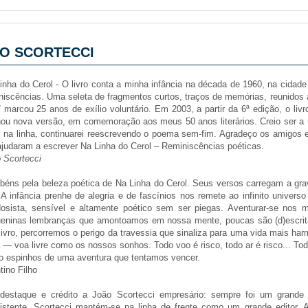
ÃO SCORTECCI
inha do Cerol - O livro conta a minha infância na década de 1960, na cidade 
niscências. Uma seleta de fragmentos curtos, traços de memórias, reunidos
 marcou 25 anos de exílio voluntário. Em 2003, a partir da 6ª edição, o livr
ou nova versão, em comemoração aos meus 50 anos literários. Creio ser a úl
l na linha, continuarei reescrevendo o poema sem-fim. Agradeço os amigos e
judaram a escrever Na Linha do Cerol – Reminiscências poéticas.
 Scortecci
béns pela beleza poética de Na Linha do Cerol. Seus versos carregam a gr
. A infância prenhe de alegria e de fascínios nos remete ao infinito universo
osista, sensível e altamente poético sem ser piegas. Aventurar-se nos
eninas lembranças que amontoamos em nossa mente, poucas são (d)escrit
livro, percorremos o perigo da travessia que sinaliza para uma vida mais ha
a — voa livre como os nossos sonhos. Todo voo é risco, todo ar é risco... T
 espinhos de uma aventura que tentamos vencer.
tino Filho
estaque e crédito a João Scortecci empresário: sempre foi um grande ba
istente, Scortecci mantém-se na linha de frente como um grande editor. 