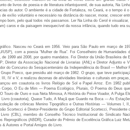
unto de livros de poesia e de literatura infantojuvenil, de sua autoria, Na Li
cias do autor. O ambiente é a cidade de Fortaleza, no Ceará, e o tempo é o 
 de exílio voluntário e necessário na distância do nascer, morar, crescer 
po bom, pelo qual todos nós passamos. Ler Na Linha do Cerol é visualizar, 
ram) caros e da paisagem inesquecível da nossa infância, quando tudo era 
o e gráfico. Nasceu no Ceará em 1956. Veio para São Paulo em março de 197
FAU/USP), com a poesia “Mulher de Rua”. Foi Conselheiro de Humanidades d
a, de 1999 até 2008, por quatro mandatos. Foi Diretor da União Brasileira d
Diretor da Associação Nacional de Livrarias (ANL) e Diretor Adjunto e Vi
dor do Concurso do Sesquicentenário da Independência do Brasil — Melhor F
Grupo Poeco, que presidiu até março de 1982. O grupo, que teve participaç
, III, IV e V, e realizou dezenas de atividades literárias e culturais em praças
ançou em coautoria os livros Relógio de Sol e Papel Arroz. Em 1982 public
e e o Corpo, O Eu de Mim — Poema Ecológico, Plurais, O Poema do Deus qu
ouro de Ouro e sua Neta Mimosa, A História do Peixe Voador, A Pulga Elétr
l do Livro (coautoria), Quase Tudo, A Maçã que Guardo na Boca — As Estaç
oleção de crônicas Menino Tipográfico e Outras Histórias — Volumes I, II,
 João Scortecci é Diretor-Presidente do Grupo Editorial Scortecci, Presid
 Livro (CBL), membro do Conselho Técnico Institucional do Sindicato Naci
tos Reprográficos (ABDR), Curador do Prêmio de Excelência Gráfica Luiz Metz
os & Autores e Portal Amigos do Livro.