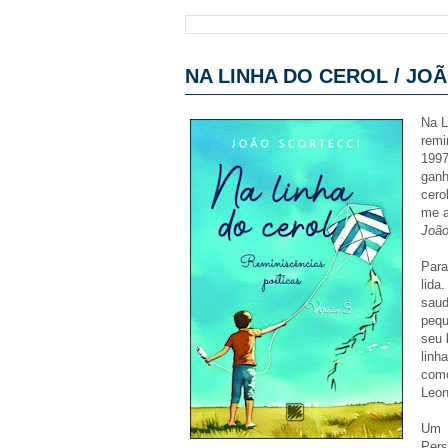
NA LINHA DO CEROL / JO
Na L
remi
1997
ganh
cero
me a
João
Para
lida
saud
pequ
seu 
linh
como
Leon
Um d
Pers