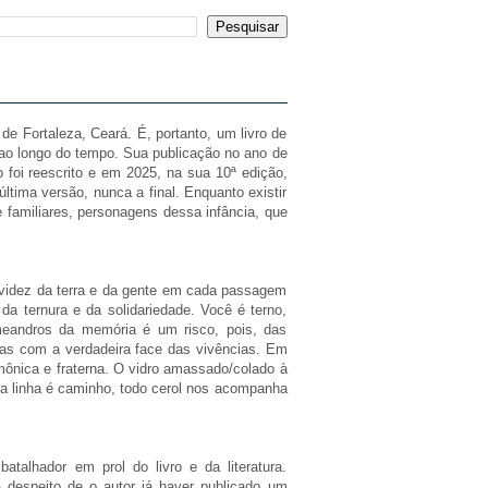
de Fortaleza, Ceará. É, portanto, um livro de
 ao longo do tempo. Sua publicação no ano de
o foi reescrito e em 2025, na sua 10ª edição,
tima versão, nunca a final. Enquanto existir
 familiares, personagens dessa infância, que
avidez da terra e da gente em cada passagem
 da ternura e da solidariedade. Você é terno,
 meandros da memória é um risco, pois, das
as com a verdadeira face das vivências. Em
rmônica e fraterna. O vidro amassado/colado à
oda linha é caminho, todo cerol nos acompanha
talhador em prol do livro e da literatura.
A despeito de o autor já haver publicado um