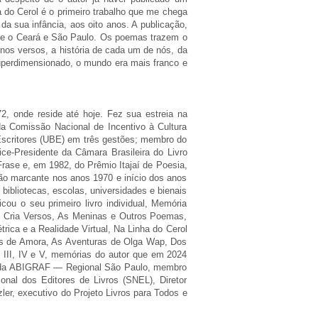
nha do Cerol é o primeiro trabalho que me chega
da sua infância, aos oito anos. A publicação,
entre o Ceará e São Paulo. Os poemas trazem o
nos versos, a história de cada um de nós, da
superdimensionado, o mundo era mais franco e
2, onde reside até hoje. Fez sua estreia na
a Comissão Nacional de Incentivo à Cultura
e Escritores (UBE) em três gestões; membro do
ce-Presidente da Câmara Brasileira do Livro
rase e, em 1982, do Prêmio Itajaí de Poesia,
ão marcante nos anos 1970 e início dos anos
, bibliotecas, escolas, universidades e bienais
ou o seu primeiro livro individual, Memória
e Cria Versos, As Meninas e Outros Poemas,
ica e a Realidade Virtual, Na Linha do Cerol
ões de Amora, As Aventuras de Olga Wap, Dos
 III, IV e V, memórias do autor que em 2024
ente da ABIGRAF — Regional São Paulo, membro
onal dos Editores de Livros (SNEL), Diretor
ler, executivo do Projeto Livros para Todos e